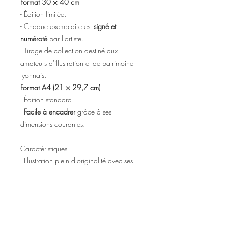
Format 30 × 40 cm
- Édition limitée.
- Chaque exemplaire est
signé et
numéroté
par l'artiste.
- Tirage de collection destiné aux
amateurs d'illustration et de patrimoine
lyonnais.
Format A4 (21 × 29,7 cm)
- Édition standard.
-
Facile à encadrer
grâce à ses
dimensions courantes.
Caractéristiques
- Illustration plein d'originalité avec ses
détails
- Dessin au stylo d'architecte.
- Mise en couleur à l'aquarelle.
- Style vintage et détaillé.
- Impression de haute qualité.