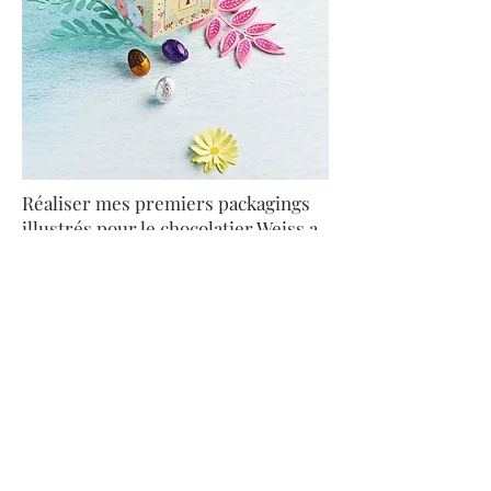
Réaliser mes premiers packagings
illustrés pour le chocolatier Weiss a
été une expérience aussi
passionnante qu'enrichissante.
Cette collaboration avec une grande
maison artisanale française
représente une belle
reconnaissance de mon travail
d'illustratrice.
Pour cette collection de Pâques
2026, j'ai créé des illustrations