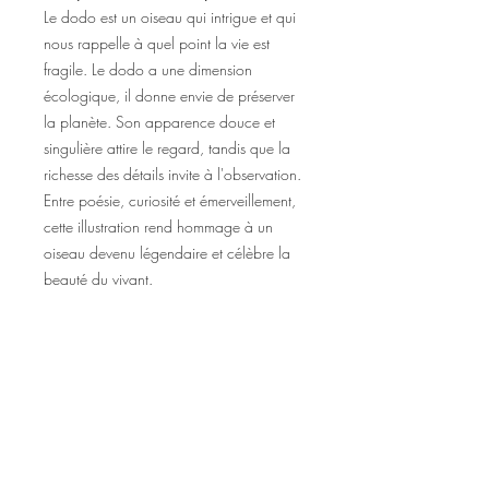
Le dodo est un oiseau qui intrigue et qui
nous rappelle à quel point la vie est
fragile. Le dodo a une dimension
écologique, il donne envie de préserver
la planète. Son apparence douce et
singulière attire le regard, tandis que la
richesse des détails invite à l'observation.
Entre poésie, curiosité et émerveillement,
cette illustration rend hommage à un
oiseau devenu légendaire et célèbre la
beauté du vivant.
Une affiche délicate et originale pour
celles et ceux qui aiment les animaux, les
dessins minutieux et les histoires que les
illustrations racontent en silence.
Caractéristiques
Illustration plein d'originalité du dodo