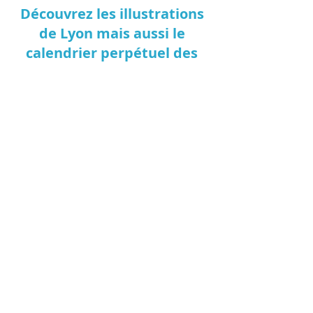
Découvrez les illustrations
de Lyon mais aussi le
calendrier perpétuel des
anniversaires, mon
iconique baleine et bien +
encore :)
Vos préférés sur la boutique : le calendrier des
anniversaires (top idée cadeau !), livre jeunesse
Eleazar, les affiches baleine, paon, le bouchon
lyonnais, la praline de Lyon et les collines
Fourvière et Croix-Rousse.
Tous les articles