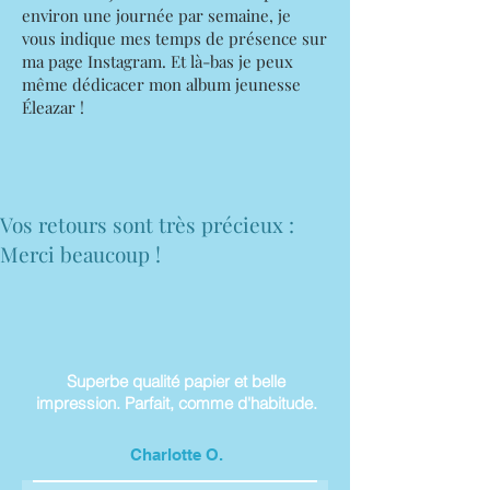
environ une journée par semaine, je
vous indique mes temps de présence sur
ma page Instagram. Et là-bas je peux
même dédicacer mon album jeunesse
Éleazar !
Vos retours sont très précieux :
Merci beaucoup !
Abonnez-vous à la newsletter pour
recevoir
de la joie le lundi matin !
Superbe qualité papier et belle
impression. Parfait, comme d'habitude.
E-mail
Charlotte O.