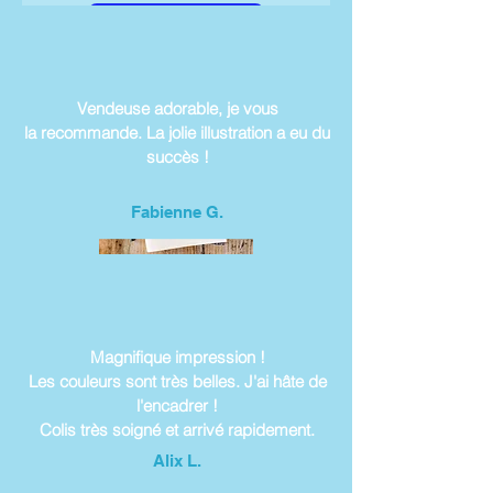
S'abonner
Vendeuse adorable, je vous
la recommande. La jolie illustration a eu du
succès !
Fabienne G.
Magnifique impression !
Les couleurs sont très belles. J'ai hâte de
l'encadrer !
Colis très soigné et arrivé rapidement.
Alix L.